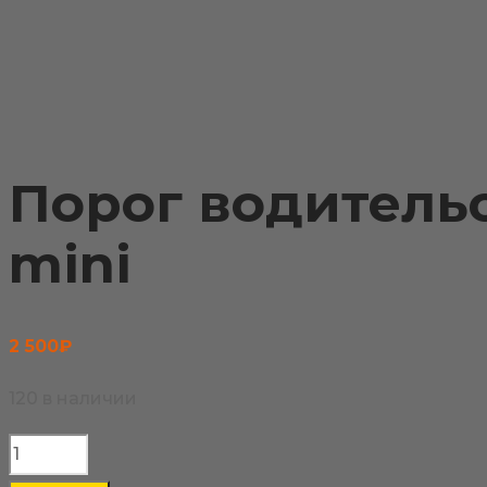
Порог водительс
mini
2 500
₽
120 в наличии
Количество
товара