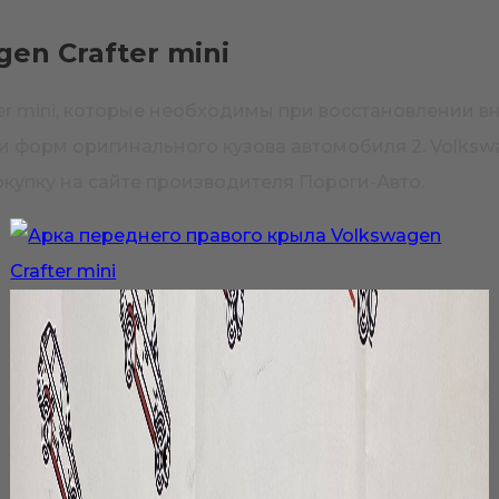
en Crafter mini
ter mini, которые необходимы при восстановлении 
 форм оригинального кузова автомобиля 2. Volkswag
купку на сайте производителя Пороги-Авто.