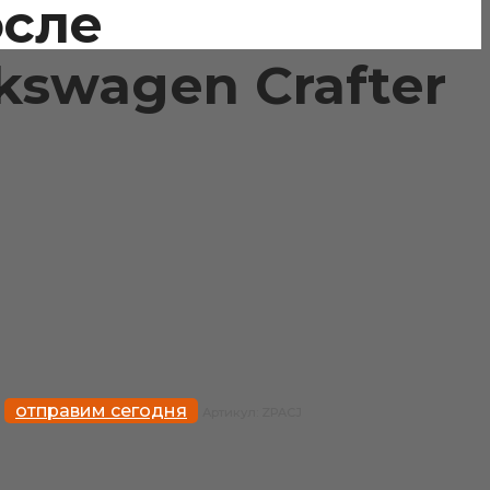
осле
kswagen Crafter
отправим сегодня
Артикул:
ZPACJ