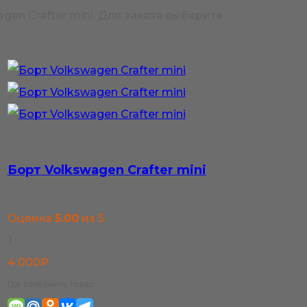
en Crafter mini. Для заказа выберите
Борт Volkswagen Crafter mini
Оценка
5.00
из 5
1
4 000
₽
Где сохранить товар: