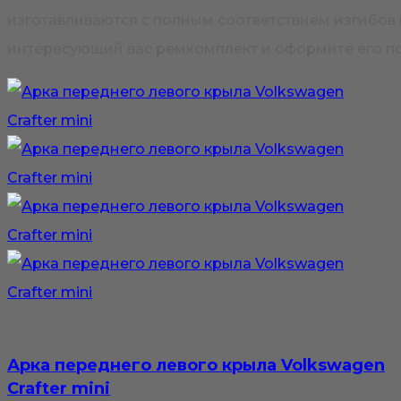
изготавливаются с полным соответствием изгибов и
интересующий вас ремкомплект и оформите его по
Арка переднего левого крыла Volkswagen
Crafter mini