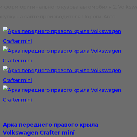
 форм оригинального кузова автомобиля 2. Volkswag
купку на сайте производителя Пороги-Авто.
Арка переднего правого крыла
Volkswagen Crafter mini