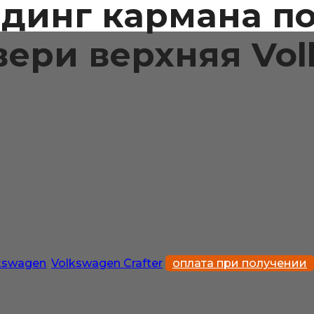
лдинг кармана п
ери верхняя Vol
kswagen
,
Volkswagen Crafter
оплата при получении