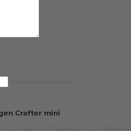
Перетащите файлы сюда
en Crafter mini
ter mini, которые необходимы при восстановлении 