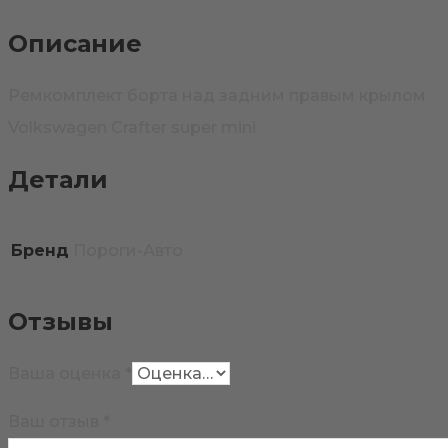
Описание
Ремкомплект борта над задним правым крылом
Volkswagen Crafter super mini
Детали
Бренд
Пороги-Авто
Отзывы
Ваша оценка
*
Ваш отзыв
*