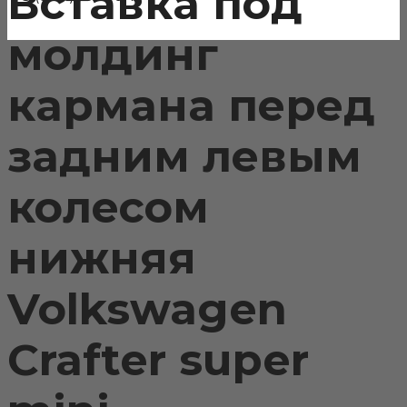
Вставка под
молдинг
кармана перед
задним левым
колесом
нижняя
Volkswagen
Crafter super