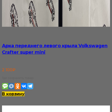
Арка переднего левого крыла Volkswagen
Crafter super mini
2 100
₽
Где сохранить товар:
В корзину