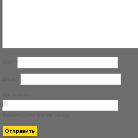
Имя
*
Email
*
Вложения
Перетащите файлы сюда