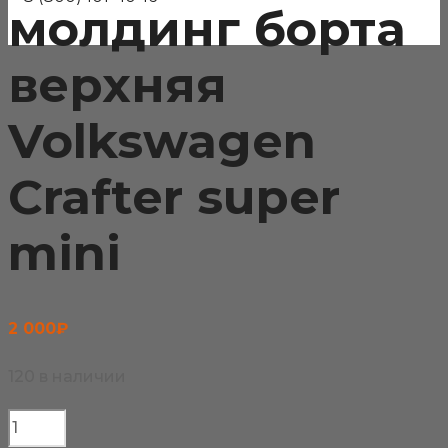
молдинг борта
верхняя
Volkswagen
Crafter super
mini
2 000
₽
120 в наличии
Количество