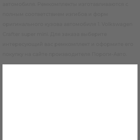
автомобиля. Ремкомплекты изготавливаются с
полным соответствием изгибов и форм
оригинального кузова автомобиля 1. Volkswagen
Crafter super mini. Для заказа выберите
интересующий вас ремкомплект и оформите его
покупку на сайте производителя Пороги-Авто.