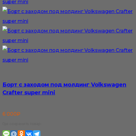
Борт с заходом под молдинг Volkswagen
Crafter super mini
6 000
₽
Где сохранить товар: