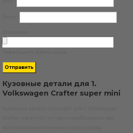
Имя
*
Email
*
Вложения
Перетащите файлы сюда
Кузовные детали для 1.
Volkswagen Crafter super mini
Кузовные детали подходят для 1. Volkswagen
Crafter super mini, которые необходимы при
восстановлении внешнего вида кузова