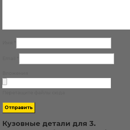
Имя
*
Email
*
Вложения
Перетащите файлы сюда
Кузовные детали для 3.