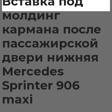
Вставка под
молдинг
кармана после
пассажирской
двери нижняя
Mercedes
Sprinter 906
maxi