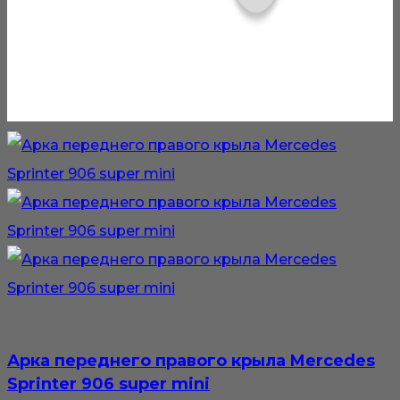
Арка переднего правого крыла Mercedes
Sprinter 906 super mini