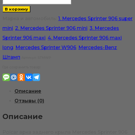
товара
В корзину
Штамп
Марка и автомобиль:
1. Mercedes Sprinter 906 super
Polcar
mini
,
2. Mercedes Sprinter 906 mini
,
3. Mercedes
арка
Sprinter 906 maxi
,
4. Mercedes Sprinter 906 maxi
заднего
long
,
Mercedes Sprinter W906
,
Mercedes-Benz
,
крыла
Штамп
Артикул:
STMWP
Mercedes
Где сохранить товар:
Sprinter
906
Описание
Отзывы (0)
Описание
Polcar арка заднего крыла Mercedes Sprinter 906