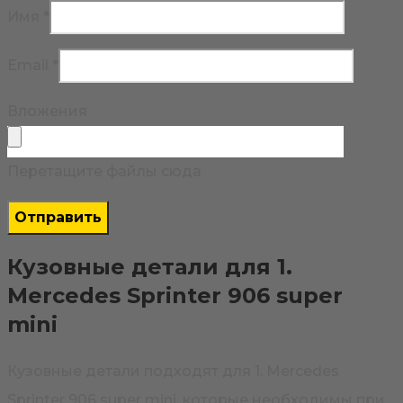
Имя
*
Email
*
Вложения
Перетащите файлы сюда
Кузовные детали для 1.
Mercedes Sprinter 906 super
mini
Кузовные детали подходят для 1. Mercedes
Sprinter 906 super mini, которые необходимы при