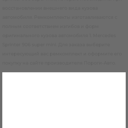
восстановлении внешнего вида кузова
автомобиля. Ремкомплекты изготавливаются с
полным соответствием изгибов и форм
оригинального кузова автомобиля 1. Mercedes
Sprinter 906 super mini. Для заказа выберите
интересующий вас ремкомплект и оформите его
покупку на сайте производителя Пороги-Авто.