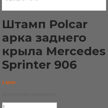
Штамп Polcar
арка заднего
крыла Mercedes
Sprinter 906
2 550
₽
Доступно для предзаказа
Количество