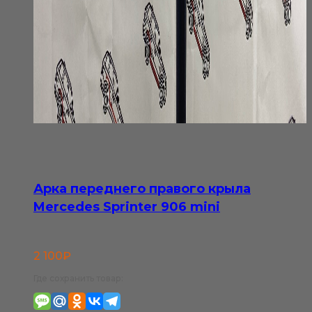
Арка переднего правого крыла
Mercedes Sprinter 906 mini
2 100
₽
Где сохранить товар: