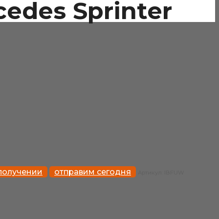
edes Sprinter
 получении
отправим сегодня
Артикул:
IBFUW