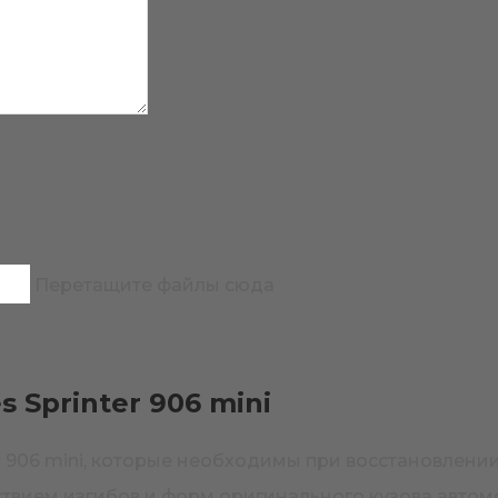
Перетащите файлы сюда
 Sprinter 906 mini
er 906 mini, которые необходимы при восстановлени
ием изгибов и форм оригинального кузова автомоби