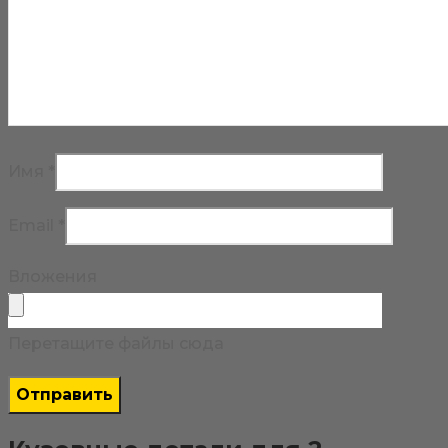
Имя
*
Email
*
Вложения
Перетащите файлы сюда