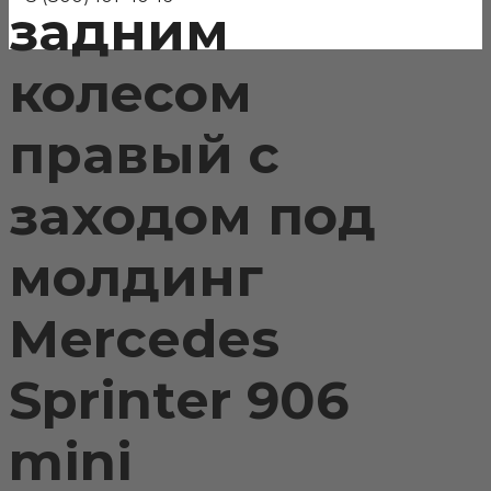
задним
колесом
правый с
заходом под
молдинг
Mercedes
Sprinter 906
mini