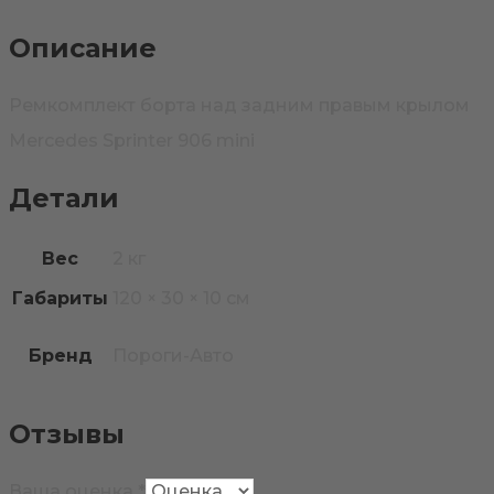
Описание
Ремкомплект борта над задним правым крылом
Mercedes Sprinter 906 mini
Детали
Вес
2 кг
Габариты
120 × 30 × 10 см
Бренд
Пороги-Авто
Отзывы
Ваша оценка
*