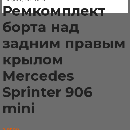
Ремкомплект
борта над
задним правым
крылом
Mercedes
Sprinter 906
mini