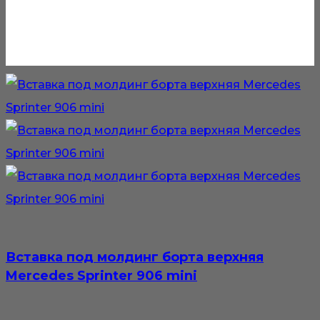
Вставка под молдинг борта верхняя
Mercedes Sprinter 906 mini