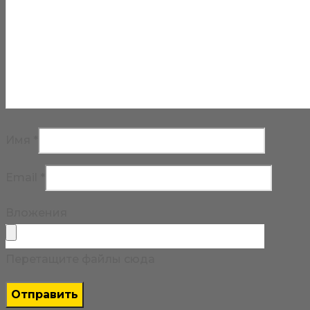
Имя
*
Email
*
Вложения
Перетащите файлы сюда