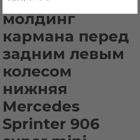
Вставка под
молдинг
кармана перед
задним левым
колесом
нижняя
Mercedes
Sprinter 906