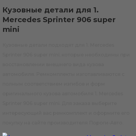
Кузовные детали для 1.
Mercedes Sprinter 906 super
mini
Кузовные детали подходят для 1. Mercedes
Sprinter 906 super mini, которые необходимы при
восстановлении внешнего вида кузова
автомобиля. Ремкомплекты изготавливаются с
полным соответствием изгибов и форм
оригинального кузова автомобиля 1. Mercedes
Sprinter 906 super mini. Для заказа выберите
интересующий вас ремкомплект и оформите его
покупку на сайте производителя Пороги-Авто.