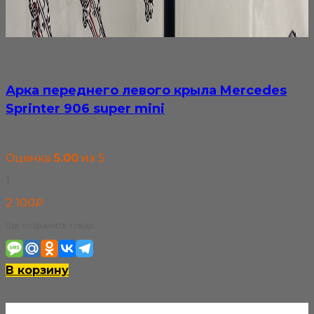
Арка переднего левого крыла Mercedes
Sprinter 906 super mini
Оценка
5.00
из 5
1
2 100
₽
Где сохранить товар:
В корзину