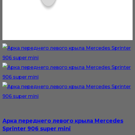
Арка переднего левого крыла Mercedes
Sprinter 906 super mini