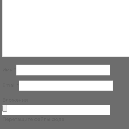
Имя
*
Email
*
Вложения
Перетащите файлы сюда