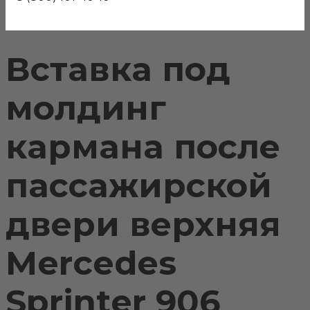
Вставка под
молдинг
кармана после
пассажирской
двери верхняя
Mercedes
Sprinter 906