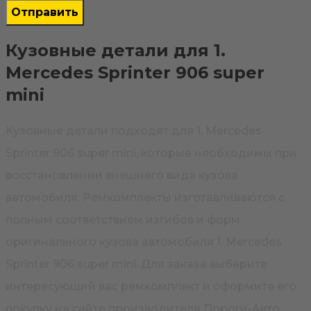
Кузовные детали для 1.
Mercedes Sprinter 906 super
mini
Кузовные детали подходят для 1. Mercedes
Sprinter 906 super mini, которые необходимы при
восстановлении внешнего вида кузова
автомобиля. Ремкомплекты изготавливаются с
полным соответствием изгибов и форм
оригинального кузова автомобиля 1. Mercedes
Sprinter 906 super mini. Для заказа выберите
интересующий вас ремкомплект и оформите его
покупку на сайте производителя Пороги-Авто.