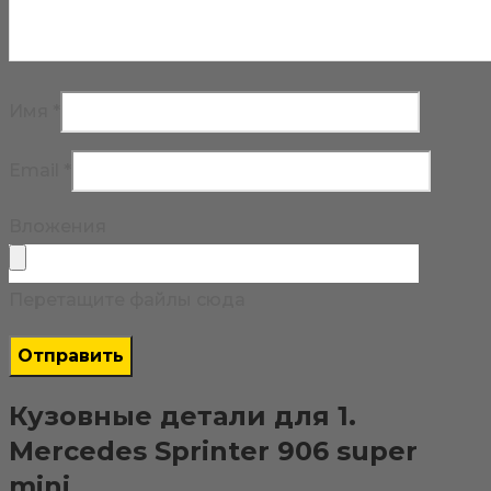
Имя
*
Email
*
Вложения
Перетащите файлы сюда
Кузовные детали для 1.
Mercedes Sprinter 906 super
mini