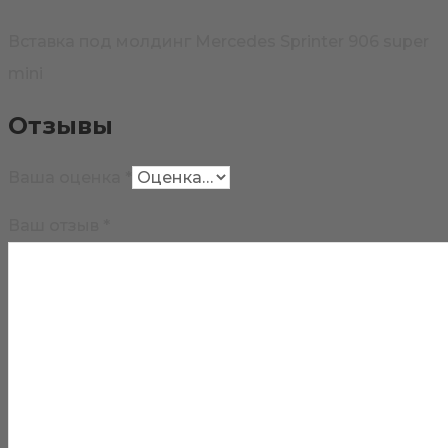
Вставка под молдинг Mercedes Sprinter 906 super
mini
Отзывы
Ваша оценка
*
Ваш отзыв
*