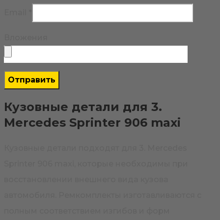
Email
*
Вложения
Кузовные детали для 3.
Mercedes Sprinter 906 maxi
Кузовные детали подходят для 3. Mercedes
Sprinter 906 maxi, которые необходимы при
восстановлении внешнего вида кузова
автомобиля. Ремкомплекты изготавливаются с
полным соответствием изгибов и форм